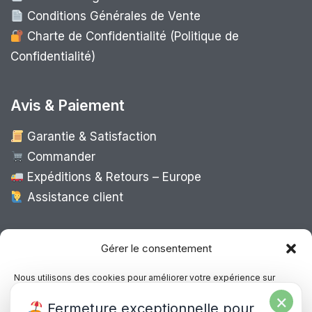
Conditions Générales de Vente
Charte de Confidentialité (Politique de
Confidentialité)
Avis & Paiement
Garantie & Satisfaction
Commander
Expéditions & Retours – Europe
Assistance client
Expédition Europe
Gérer le consentement
Nous utilisons des cookies pour améliorer votre expérience sur
notre site, analyser le trafic et proposer des contenus personnalisés.
×
Livraison rapide dans toute l’Europe via
Fermeture exceptionnelle pour
Vous pouvez accepter, refuser ou gérer vos préférences à tout