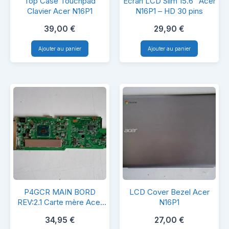
Top Case Touchpad
Écran LCD Slim 15.6” Acer
Case
LCD
Clavier Acer N16P1
N16P1 – HD 30 pins
Touchpad
Slim
39,00
€
29,90
€
Clavier
15.6”
Ajouter au panier
Ajouter au panier
Acer
Acer
N16P1
N16P1
–
HD
30
pins
P4GCR
LCD
P4GCR MAIN BORD
LCD Cover Bezel Acer
MAIN
Cover
REV:2.1 Carte mère Acer
N16P1
N16P1
BORD
Bezel
34,95
€
27,00
€