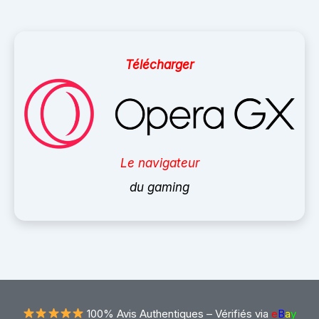
Télécharger
Le navigateur
du gaming
100% Avis Authentiques –
Vérifiés via
e
B
a
y