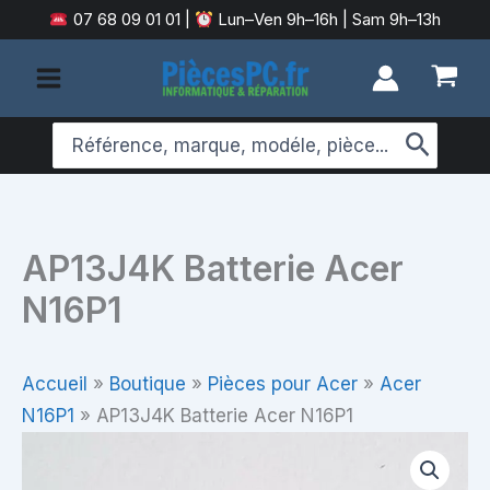
Aller
07 68 09 01 01
|
Lun–Ven 9h–16h | Sam 9h–13h
au
contenu
Search
for:
AP13J4K Batterie Acer
N16P1
Accueil
»
Boutique
»
Pièces pour Acer
»
Acer
N16P1
»
AP13J4K Batterie Acer N16P1