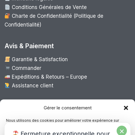
Conditions Générales de Vente
Charte de Confidentialité (Politique de
Confidentialité)
Avis & Paiement
Garantie & Satisfaction
Commander
Expéditions & Retours – Europe
Assistance client
Expédition Europe
Gérer le consentement
Nous utilisons des cookies pour améliorer votre expérience sur
notre site, analyser le trafic et proposer des contenus personnalisés.
×
Livraison rapide dans toute l’Europe via
Fermeture exceptionnelle pour
Vous pouvez accepter, refuser ou gérer vos préférences à tout