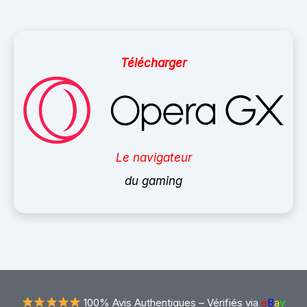
Télécharger
Le navigateur
du gaming
100% Avis Authentiques –
Vérifiés via
e
B
a
y