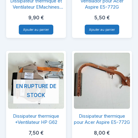
Dissipateur thermique et
Ventilador pour Acer
thermique
pour
Ventilateur EMachines
Aspire E5-772G
G640 MS2294
et
Acer
9,90
€
5,50
€
Ventilateur
Aspire
Ajouter au panier
Ajouter au panier
EMachines
E5-
G640
772G
MS2294
EN RUPTURE DE
STOCK
Dissipateur
Dissipateur
Dissipateur thermique
Dissipateur thermique
thermique
thermique
+Ventilateur HP G62
pour Acer Aspire E5-772G
+Ventilateur
pour
7,50
€
8,00
€