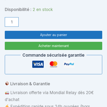
Disponibilité :
2 en stock
quantité
de
Acer
Aspire
Ajouter au panier
1
A114-
Acheter maintenant
31
–
Commande sécurisée garantie
Coque
Inférieure
(Bottom
Case)
–
Haute
Livraison & Garantie
Qualité
&
Livraison offerte via Mondial Relay dès 20€
Compatibilité
d'achat
Expédition rapide sous 24h ouvrées (hors