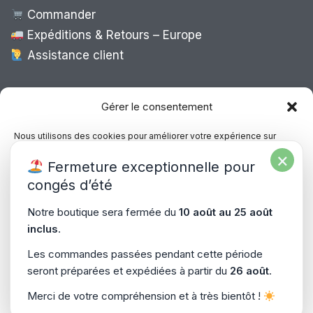
Commander
Expéditions & Retours – Europe
Assistance client
Expédition Europe
Gérer le consentement
Nous utilisons des cookies pour améliorer votre expérience sur
notre site, analyser le trafic et proposer des contenus personnalisés.
×
Livraison rapide dans toute l’Europe via
Fermeture exceptionnelle pour
Vous pouvez accepter, refuser ou gérer vos préférences à tout
“
Mondial Relay
&
Colissimo
”
moment.
congés d’été
Consultez notre politique de confidentialité pour plus d’informations.
Notre boutique sera fermée du
10 août au 25 août
inclus
.
Gérer les services
Les commandes passées pendant cette période
seront préparées et expédiées à partir du
26 août
.
Accepter
Copyright © 2026
PiecesPC.fr
| Développement & Design
Merci de votre compréhension et à très bientôt !
Refuser
par
SitePrime.fr
-
(Plan du Site)