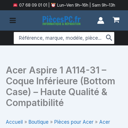
Aller
07 68 09 01 01
|
Lun–Ven 9h–16h | Sam 9h–13h
au
contenu
Search
for:
Acer Aspire 1 A114-31 –
Coque Inférieure (Bottom
Case) – Haute Qualité &
Compatibilité
Accueil
»
Boutique
»
Pièces pour Acer
»
Acer